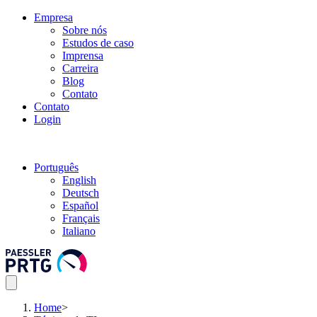
Empresa
Sobre nós
Estudos de caso
Imprensa
Carreira
Blog
Contato
Contato
Login
Português
English
Deutsch
Español
Français
Italiano
Home
>