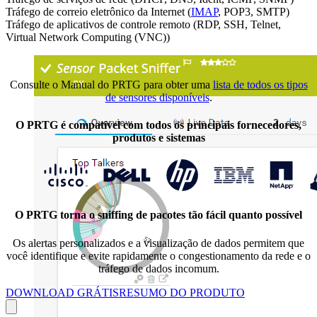
Tráfego de correio eletrônico da Internet (
IMAP
, POP3, SMTP)
Tráfego de aplicativos de controle remoto (RDP, SSH, Telnet,
Virtual Network Computing (VNC))
Consulte o Manual do PRTG para obter uma
lista de todos os tipos
de sensores disponíveis
.
O PRTG é compatível com todos os principais fornecedores,
produtos e sistemas
O PRTG torna o sniffing de pacotes tão fácil quanto possível
Os alertas personalizados e a visualização de dados permitem que
você identifique e evite rapidamente o congestionamento da rede e o
tráfego de dados incomum.
DOWNLOAD GRÁTIS
RESUMO DO PRODUTO