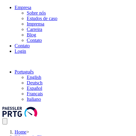
Empresa
Sobre nós
Estudos de caso
Imprensa
Carreira
Blog
Contato
Contato
Login
Português
English
Deutsch
Español
Français
Italiano
Home
>