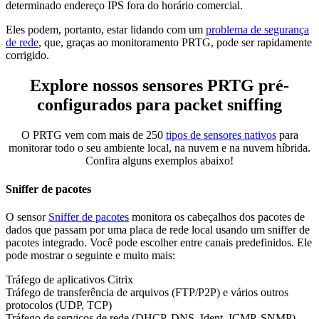
determinado endereço IPS fora do horário comercial.
Eles podem, portanto, estar lidando com um
problema de segurança
de rede
, que, graças ao monitoramento PRTG, pode ser rapidamente
corrigido.
Explore nossos sensores PRTG pré-
configurados para packet sniffing
O PRTG vem com mais de 250
tipos de sensores nativos
para
monitorar todo o seu ambiente local, na nuvem e na nuvem híbrida.
Confira alguns exemplos abaixo!
Sniffer de pacotes
O sensor
Sniffer de pacotes
monitora os cabeçalhos dos pacotes de
dados que passam por uma placa de rede local usando um sniffer de
pacotes integrado. Você pode escolher entre canais predefinidos. Ele
pode mostrar o seguinte e muito mais:
Tráfego de aplicativos Citrix
Tráfego de transferência de arquivos (FTP/P2P) e vários outros
protocolos (UDP, TCP)
Tráfego de serviços de rede (DHCP, DNS, Ident, ICMP, SNMP)