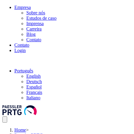
Empresa
Sobre nós
Estudos de caso
Imprensa
Carreira
Blog
Contato
Contato
Login
Português
English
Deutsch
Español
Français
Italiano
Home
>