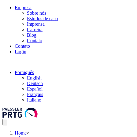
Empresa
Sobre nós
Estudos de caso
Imprensa
Carreira
Blog
Contato
Contato
Login
Português
English
Deutsch
Español
Français
Italiano
Home
>