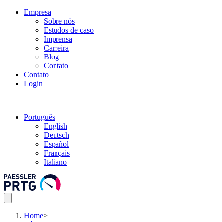
Empresa
Sobre nós
Estudos de caso
Imprensa
Carreira
Blog
Contato
Contato
Login
Português
English
Deutsch
Español
Français
Italiano
Home
>