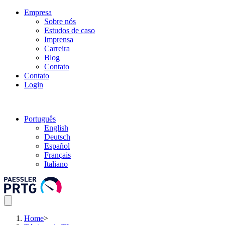
Empresa
Sobre nós
Estudos de caso
Imprensa
Carreira
Blog
Contato
Contato
Login
Português
English
Deutsch
Español
Français
Italiano
Home
>