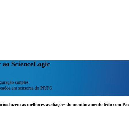
r ao ScienceLogic
guração simples
baseados em sensores do PRTG
rios fazem as melhores avaliações do monitoramento feito com P