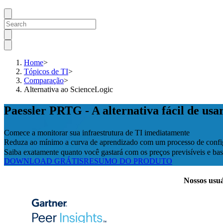
Home
>
Tópicos de TI
>
Comparação
>
Alternativa ao ScienceLogic
Paessler PRTG - A alternativa fácil de usa
Comece a monitorar sua infraestrutura de TI imediatamente
Reduza ao mínimo a curva de aprendizado com um processo de confi
Saiba exatamente quanto você gastará com os preços previsíveis e 
DOWNLOAD GRÁTIS
RESUMO DO PRODUTO
Nossos usuá