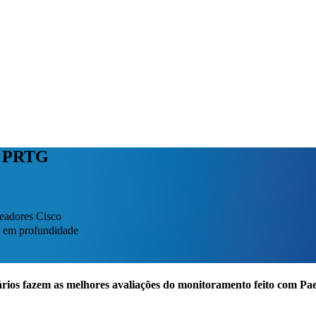
o PRTG
teadores Cisco
o em profundidade
rios fazem as melhores avaliações do monitoramento feito com P