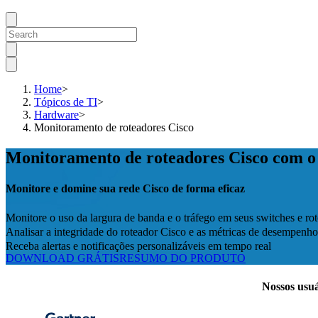
Home
>
Tópicos de TI
>
Hardware
>
Monitoramento de roteadores Cisco
Monitoramento de roteadores Cisco com 
Monitore e domine sua rede Cisco de forma eficaz
Monitore o uso da largura de banda e o tráfego em seus switches e ro
Analisar a integridade do roteador Cisco e as métricas de desempenh
Receba alertas e notificações personalizáveis em tempo real
DOWNLOAD GRÁTIS
RESUMO DO PRODUTO
Nossos usuá