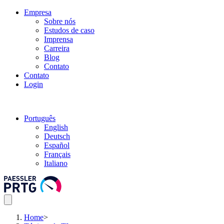
Empresa
Sobre nós
Estudos de caso
Imprensa
Carreira
Blog
Contato
Contato
Login
Português
English
Deutsch
Español
Français
Italiano
Home
>