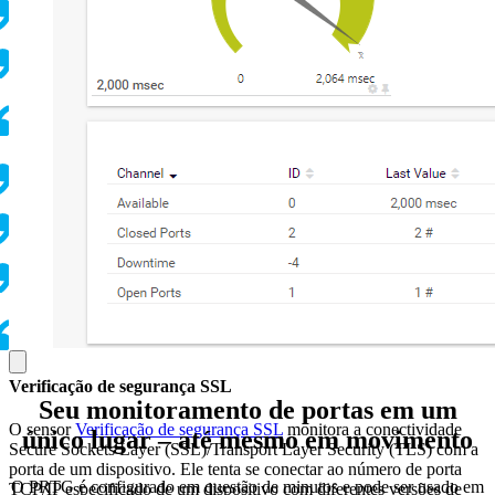
Verificação de segurança SSL
Seu monitoramento de portas em um
O sensor
Verificação de segurança SSL
monitora a conectividade
único lugar – até mesmo em movimento
Secure Sockets Layer (SSL)/Transport Layer Security (TLS) com a
porta de um dispositivo. Ele tenta se conectar ao número de porta
O PRTG é configurado em questão de minutos e pode ser usado em
TCP/IP especificado de um dispositivo com diferentes versões de