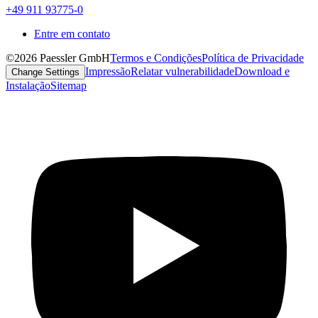
+49 911 93775-0
Entre em contato
©2026 Paessler GmbH
Termos e Condições
Política de Privacidade
Impressão
Relatar vulnerabilidade
Download e
Change Settings
Instalação
Sitemap