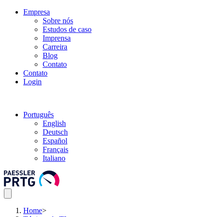
Empresa
Sobre nós
Estudos de caso
Imprensa
Carreira
Blog
Contato
Contato
Login
Português
English
Deutsch
Español
Français
Italiano
Home
>