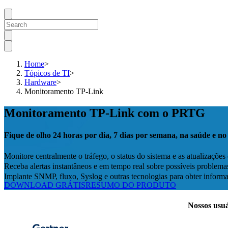
Home
>
Tópicos de TI
>
Hardware
>
Monitoramento TP-Link
Monitoramento TP-Link com o PRTG
Fique de olho 24 horas por dia, 7 dias por semana, na saúde e n
Monitore centralmente o tráfego, o status do sistema e as atualizações
Receba alertas instantâneos e em tempo real sobre possíveis problema
Implante SNMP, fluxo, Syslog e outras tecnologias para obter inform
DOWNLOAD GRÁTIS
RESUMO DO PRODUTO
Nossos usuá