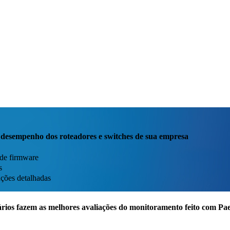
o desempenho dos roteadores e switches de sua empresa
 de firmware
s
ações detalhadas
rios fazem as melhores avaliações do monitoramento feito com P