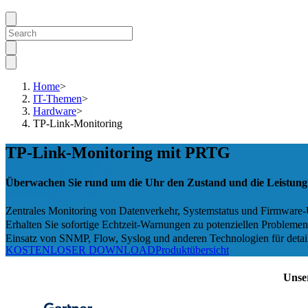
Home
>
IT-Themen
>
Hardware
>
TP-Link-Monitoring
TP-Link-Monitoring mit PRTG
Überwachen Sie rund um die Uhr den Zustand und die Leistung
Zentrales Monitoring von Datenverkehr, Systemstatus und Firmware
Erhalten Sie sofortige Echtzeit-Warnungen zu potenziellen Problemen
Einsatz von SNMP, Flow, Syslog und anderen Technologien für detaill
KOSTENLOSER DOWNLOAD
Produktübersicht
Unse