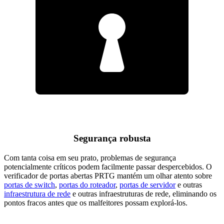
Segurança robusta
Com tanta coisa em seu prato, problemas de segurança
potencialmente críticos podem facilmente passar despercebidos. O
verificador de portas abertas PRTG mantém um olhar atento sobre
portas de switch
,
portas do roteador
,
portas de servidor
e outras
infraestrutura de rede
e outras infraestruturas de rede, eliminando os
pontos fracos antes que os malfeitores possam explorá-los.