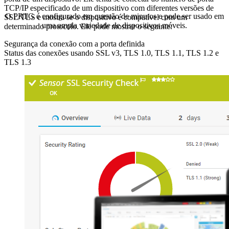
TCP/IP especificado de um dispositivo com diferentes versões de
O PRTG é configurado em questão de minutos e pode ser usado em
SSL/TLS e mostra se o dispositivo é compatível com um
uma ampla variedade de dispositivos móveis.
determinado protocolo. Ele pode mostrar o seguinte:
Segurança da conexão com a porta definida
Status das conexões usando SSL v3, TLS 1.0, TLS 1.1, TLS 1.2 e
TLS 1.3