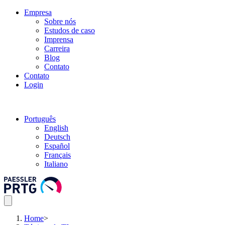
Empresa
Sobre nós
Estudos de caso
Imprensa
Carreira
Blog
Contato
Contato
Login
Português
English
Deutsch
Español
Français
Italiano
Home
>