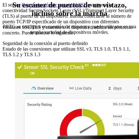
Su escáner de puertos de un vistazo,
El sensor
Comprobación de seguridad SSL
monitorea la
conectividad Secure Sockets Layer (SSL)/Transport Layer Security
incluso sobre la marcha
(TLS) al puerto de un dispositivo. Intenta conectarse al número de
puerto TCP/IP especificado de un dispositivo con diferentes
PRTG se configura en cuestión de minutos y puede utilizarse en una
versiones SSL/TLS y muestra si el dispositivo admite un protocolo
amplia variedad de dispositivos móviles.
concreto. Puede mostrar lo siguiente
Seguridad de la conexión al puerto definido
Estado de las conexiones que utilizan SSL v3, TLS 1.0, TLS 1.1,
TLS 1.2 y TLS 1.3