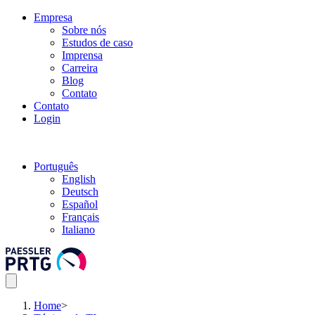
Empresa
Sobre nós
Estudos de caso
Imprensa
Carreira
Blog
Contato
Contato
Login
Português
English
Deutsch
Español
Français
Italiano
Home
>