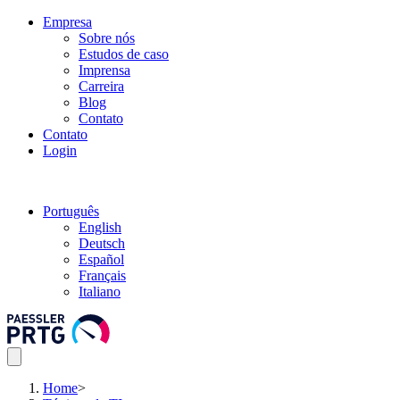
Empresa
Sobre nós
Estudos de caso
Imprensa
Carreira
Blog
Contato
Contato
Login
Português
English
Deutsch
Español
Français
Italiano
Home
>