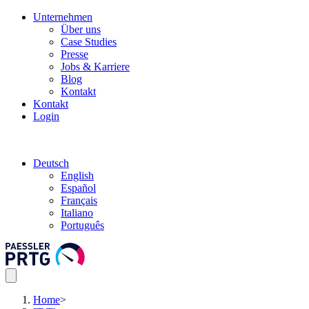
Unternehmen
Über uns
Case Studies
Presse
Jobs & Karriere
Blog
Kontakt
Kontakt
Login
Deutsch
English
Español
Français
Italiano
Português
Home
>