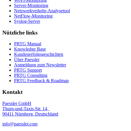
Wi-Fi-Monitoring
Server-Monitoring
Netzwerkverkehr-Analysetool
NetFlow-Monitoring
Syslog-Server
Nützliche links
PRTG Manual
Knowledge Base
Kundenerfolgsgeschichten
Über Paessler
Anmeldung zum Newsletter
PRTG Support
PRTG Consulting
PRTG Feedback & Roadmap
Kontakt
Paessler GmbH
Thurn-und-Taxis-Str. 14,
90411 Nürnberg, Deutschland
info@paessler.com