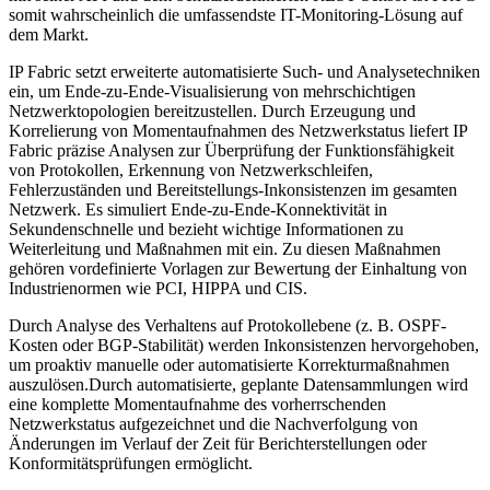
somit wahrscheinlich die umfassendste IT-Monitoring-Lösung auf
dem Markt.
IP Fabric setzt erweiterte automatisierte Such- und Analysetechniken
ein, um Ende-zu-Ende-Visualisierung von mehrschichtigen
Netzwerktopologien bereitzustellen. Durch Erzeugung und
Korrelierung von Momentaufnahmen des Netzwerkstatus liefert IP
Fabric präzise Analysen zur Überprüfung der Funktionsfähigkeit
von Protokollen, Erkennung von Netzwerkschleifen,
Fehlerzuständen und Bereitstellungs-Inkonsistenzen im gesamten
Netzwerk. Es simuliert Ende-zu-Ende-Konnektivität in
Sekundenschnelle und bezieht wichtige Informationen zu
Weiterleitung und Maßnahmen mit ein. Zu diesen Maßnahmen
gehören vordefinierte Vorlagen zur Bewertung der Einhaltung von
Industrienormen wie PCI, HIPPA und CIS.
Durch Analyse des Verhaltens auf Protokollebene (z. B. OSPF-
Kosten oder BGP-Stabilität) werden Inkonsistenzen hervorgehoben,
um proaktiv manuelle oder automatisierte Korrekturmaßnahmen
auszulösen.Durch automatisierte, geplante Datensammlungen wird
eine komplette Momentaufnahme des vorherrschenden
Netzwerkstatus aufgezeichnet und die Nachverfolgung von
Änderungen im Verlauf der Zeit für Berichterstellungen oder
Konformitätsprüfungen ermöglicht.