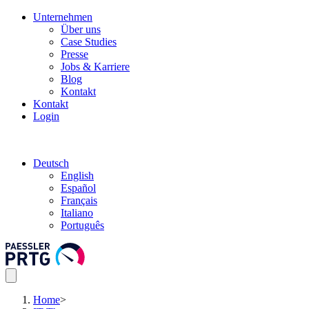
Unternehmen
Über uns
Case Studies
Presse
Jobs & Karriere
Blog
Kontakt
Kontakt
Login
Deutsch
English
Español
Français
Italiano
Português
Home
>