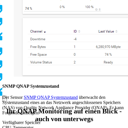
d
SNMP QNAP Systemzustand
Der Sensor
SNMP QNAP Systemzustand
überwacht den
Systemzustand eines an das Netzwerk angeschlossenen Speichers
(NAS) von Quality Network Appliance Provider (QNAP). Er kann
Ihr QNAP Monitoring auf einen Blick -
Folgendes anzeigen:
auch von unterwegs
Verfügbarer Speicher
CPU-Temperatur