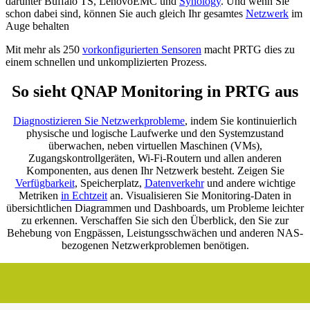
darunter Buffalo TS, LenovoEMC und
Synology
. Und wenn Sie
schon dabei sind, können Sie auch gleich Ihr gesamtes
Netzwerk
im
Auge behalten
Mit mehr als 250
vorkonfigurierten Sensoren
macht PRTG dies zu
einem schnellen und unkomplizierten Prozess.
So sieht QNAP Monitoring in PRTG aus
Diagnostizieren Sie Netzwerkprobleme
, indem Sie kontinuierlich
physische und logische Laufwerke und den Systemzustand
überwachen, neben virtuellen Maschinen (VMs),
Zugangskontrollgeräten, Wi-Fi-Routern und allen anderen
Komponenten, aus denen Ihr Netzwerk besteht. Zeigen Sie
Verfügbarkeit
, Speicherplatz,
Datenverkehr
und andere wichtige
Metriken
in Echtzeit
an. Visualisieren Sie Monitoring-Daten in
übersichtlichen Diagrammen und Dashboards, um Probleme leichter
zu erkennen. Verschaffen Sie sich den Überblick, den Sie zur
Behebung von Engpässen, Leistungsschwächen und anderen NAS-
bezogenen Netzwerkproblemen benötigen.