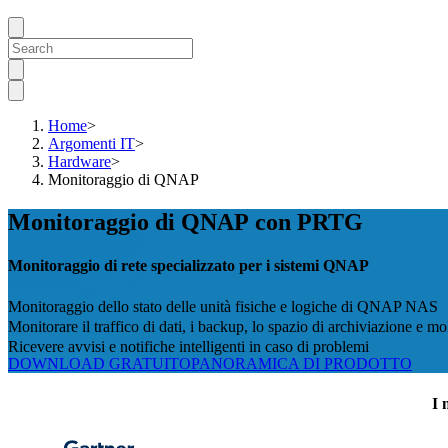
Home
>
Argomenti IT
>
Hardware
>
Monitoraggio di QNAP
Monitoraggio di QNAP con PRTG
Monitoraggio di rete specializzato per i sistemi QNAP
Monitoraggio dello stato delle unità fisiche e logiche di QNAP NAS
Monitorare il traffico di dati, i backup, lo spazio di archiviazione e mo
Ricevere avvisi e notifiche intelligenti in caso di problemi
DOWNLOAD GRATUITO
PANORAMICA DI PRODOTTO
I 