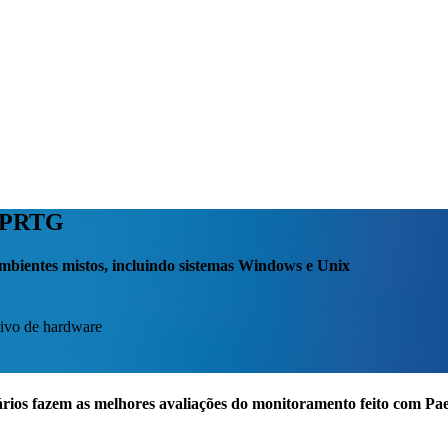
o PRTG
bientes mistos, incluindo sistemas Windows e Unix
tivo de hardware
rios fazem as melhores avaliações do monitoramento feito com P