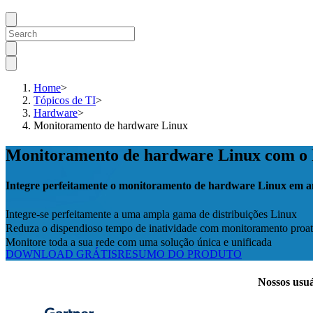
Home
>
Tópicos de TI
>
Hardware
>
Monitoramento de hardware Linux
Monitoramento de hardware Linux com 
Integre perfeitamente o monitoramento de hardware Linux em am
Integre-se perfeitamente a uma ampla gama de distribuições Linux
Reduza o dispendioso tempo de inatividade com monitoramento proa
Monitore toda a sua rede com uma solução única e unificada
DOWNLOAD GRÁTIS
RESUMO DO PRODUTO
Nossos usuá