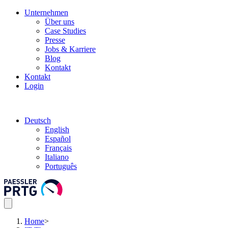
Unternehmen
Über uns
Case Studies
Presse
Jobs & Karriere
Blog
Kontakt
Kontakt
Login
Deutsch
English
Español
Français
Italiano
Português
Home
>