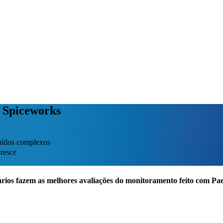
o Spiceworks
buídos complexos
resce
rios fazem as melhores avaliações do monitoramento feito com P