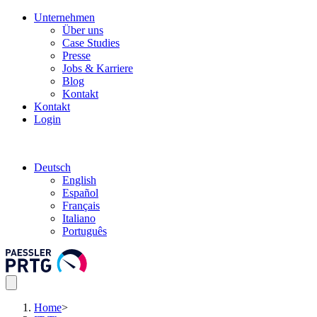
Unternehmen
Über uns
Case Studies
Presse
Jobs & Karriere
Blog
Kontakt
Kontakt
Login
Deutsch
English
Español
Français
Italiano
Português
Home
>