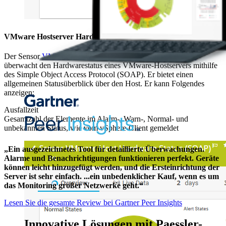
VMware Hostserver Hardware-Zustand (SOAP)
Der Sensor
VMware Hostserver Hardware-Zustand (SOAP)
überwacht den Hardwarestatus eines VMware-Hostservers mithilfe
des Simple Object Access Protocol (SOAP). Er bietet einen
allgemeinen Statusüberblick über den Host. Er kann Folgendes
anzeigen:
Ausfallzeit
Gesamtzahl der Elemente im Alarm-, Warn-, Normal- und
unbekannten Status, wie vom vSphere-Client gemeldet
„Ein ausgezeichnetes Tool für detaillierte Überwachungen.
Alarme und Benachrichtigungen funktionieren perfekt. Geräte
können leicht hinzugefügt werden, und die Ersteinrichtung der
Server ist sehr einfach. ...ein unbedenklicher Kauf, wenn es um
das Monitoring großer Netzwerke geht.“
Lesen Sie die gesamte Review bei Gartner Peer Insights
Innovative Lösungen mit Paessler-