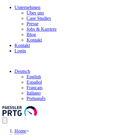
Unternehmen
Über uns
Case Studies
Presse
Jobs & Karriere
Blog
Kontakt
Kontakt
Login
Deutsch
English
Español
Français
Italiano
Português
Home
>