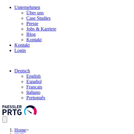
Unternehmen
Über uns
Case Studies
Presse
Jobs & Karriere
Blog
Kontakt
Kontakt
Login
Deutsch
English
Español
Français
Italiano
Português
Home
>