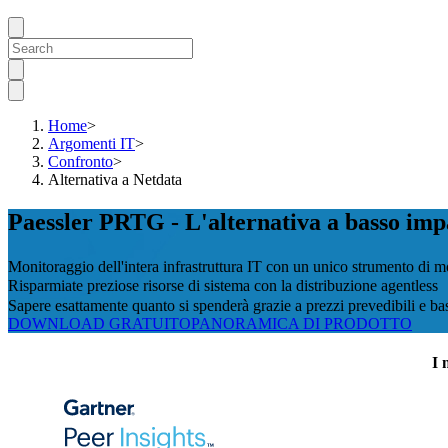
Home
>
Argomenti IT
>
Confronto
>
Alternativa a Netdata
Paessler PRTG - L'alternativa a basso imp
Monitoraggio dell'intera infrastruttura IT con un unico strumento di 
Risparmiate preziose risorse di sistema con la distribuzione agentless
Sapere esattamente quanto si spenderà grazie a prezzi prevedibili e bas
DOWNLOAD GRATUITO
PANORAMICA DI PRODOTTO
I 