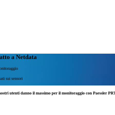
atto a Netdata
monitoraggio
ati sui sensori
nostri utenti danno il massimo per il monitoraggio con Paessler P