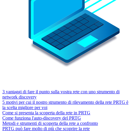
3 vantaggi di fare il punto sulla vostra rete con uno strumento di
network discovery
5 motivi per cui il nostro strumento di rilevamento della rete PRTG è
la scelta migliore per voi
Come si presenta la scoperta della rete in PRTG
Come funziona l'auto-discovery del PRTG
Metodi e strumenti di scoperta della rete a confronto
PRTG può fare molto di più che scoprire la rete