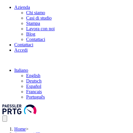
Azienda
Chi siamo
Casi di studio
Stampa
Lavora con noi
Blog
Contattaci
Contattaci
Accedi
Italiano
English
Deutsch
Español
Français
Português
Home
>