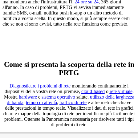
ma monitora anche l'infrastruttura IT
24 ore su 24
, 365 giorni
all'anno. In caso di problemi, PRTG vi avvisa immediatamente
tramite SMS, e-mail, notifica push in-app o un altro metodo di
notifica a vostra scelta. In questo modo, si può sempre essere certi
che se non ci sono avvisi, tutto nella rete funziona come previsto.
Come si presenta la scoperta della rete in
PRTG
Diagnosticare i problemi di rete
monitorando continuamente i
dispositivi della vostra rete on-premise,
cloud-based
o
rete virtuale
.
Mostra
hardware
e
sistema operativo
salute,
utilizzo della larghezza
di banda
,
tempo di attività
,
traffico di rete
e altre metriche chiave
delle prestazioni in tempo reale. Visualizzate i dati di rete in grafici
chiari e mappe della topologia di rete per identificare più facilmente i
problemi. Ottenete la Panoramica necessaria per risolvere tutti i tipi
di problemi di rete.