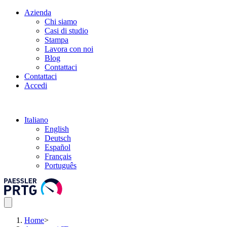
Azienda
Chi siamo
Casi di studio
Stampa
Lavora con noi
Blog
Contattaci
Contattaci
Accedi
Italiano
English
Deutsch
Español
Français
Português
Home
>