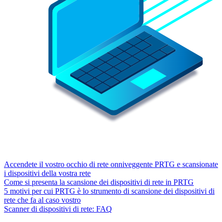
Accendete il vostro occhio di rete onniveggente PRTG e scansionate
i dispositivi della vostra rete
Come si presenta la scansione dei dispositivi di rete in PRTG
5 motivi per cui PRTG è lo strumento di scansione dei dispositivi di
rete che fa al caso vostro
Scanner di dispositivi di rete: FAQ