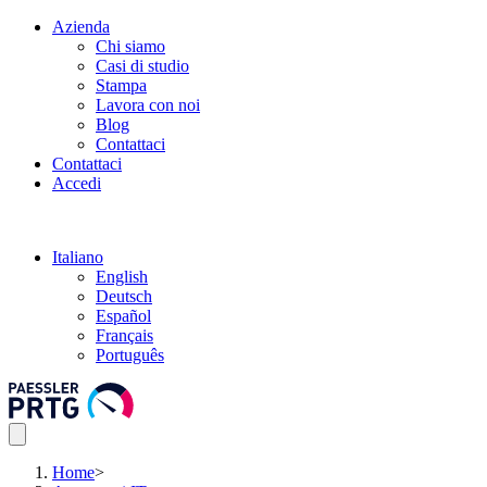
Azienda
Chi siamo
Casi di studio
Stampa
Lavora con noi
Blog
Contattaci
Contattaci
Accedi
Italiano
English
Deutsch
Español
Français
Português
Home
>