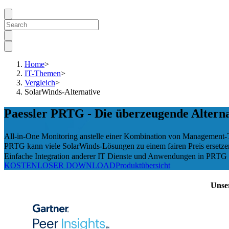
Home
>
IT-Themen
>
Vergleich
>
SolarWinds-Alternative
Paessler PRTG - Die überzeugende Altern
All-in-One Monitoring anstelle einer Kombination von Management-
PRTG kann viele SolarWinds-Lösungen zu einem fairen Preis ersetze
Einfache Integration anderer IT Dienste und Anwendungen in PRTG
KOSTENLOSER DOWNLOAD
Produktübersicht
Unse