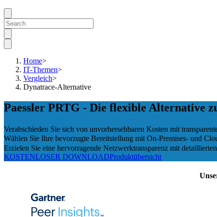
Home
>
IT-Themen
>
Vergleich
>
Dynatrace-Alternative
Paessler PRTG - Die flexible Alternative 
Verabschieden Sie sich von unvorhersehbaren Kosten mit transpare
Wählen Sie Ihre bevorzugte Bereitstellung mit On-Premises- und Cl
Erzielen Sie eine hervorragende Netzwerktransparenz mit detaillierte
KOSTENLOSER DOWNLOAD
Produktübersicht
Unse