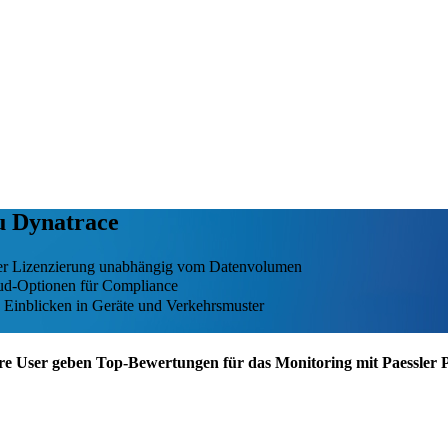
zu Dynatrace
nter Lizenzierung unabhängig vom Datenvolumen
oud-Optionen für Compliance
n Einblicken in Geräte und Verkehrsmuster
re User geben Top-Bewertungen für das Monitoring mit Paessler