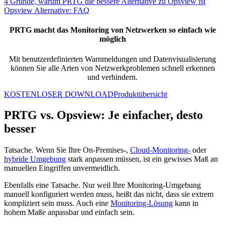
4 Gründe, warum PRTG die bessere Alternative zu Opsview ist
Opsview Alternative: FAQ
PRTG macht das Monitoring von Netzwerken so einfach wie
möglich
Mit benutzerdefinierten Warnmeldungen und Datenvisualisierung
können Sie alle Arten von Netzwerkproblemen schnell erkennen
und verhindern.
KOSTENLOSER DOWNLOAD
Produktübersicht
PRTG vs. Opsview: Je einfacher, desto
besser
Tatsache. Wenn Sie Ihre On-Premises-,
Cloud-Monitoring-
oder
hybride Umgebung
stark anpassen müssen, ist ein gewisses Maß an
manuellen Eingriffen unvermeidlich.
Ebenfalls eine Tatsache. Nur weil Ihre Monitoring-Umgebung
manuell konfiguriert werden muss, heißt das nicht, dass sie extrem
kompliziert sein muss. Auch eine
Monitoring-Lösung
kann in
hohem Maße anpassbar und einfach sein.