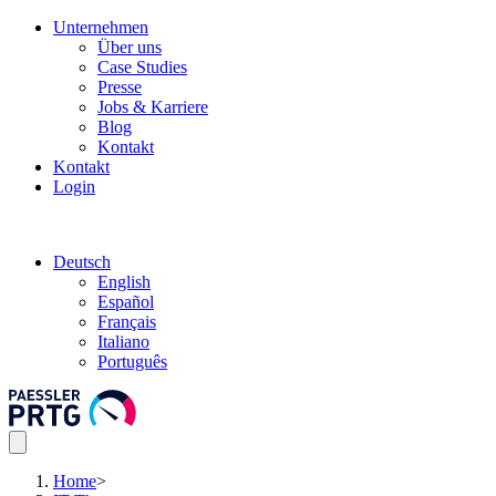
Unternehmen
Über uns
Case Studies
Presse
Jobs & Karriere
Blog
Kontakt
Kontakt
Login
Deutsch
English
Español
Français
Italiano
Português
Home
>