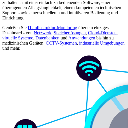
zu halten - mit einer einfach zu bedienenden Software, einer
überragenden Alltagstauglichkeit, einem kompetenten technischen
Support sowie einer schnelleren und intuitiveren Bedienung und
Einrichtung.
Genießen Sie
IT-Infrastruktur-Monitoring
über ein einziges
Dashboard - von
Netzwerk
,
Speicherlösungen
,
Cloud-Diensten
,
virtuelle Systeme
,
Datenbanken
und
Anwendungen
bis hin zu
medizinischen Geräten,
CCTV-Systemen
,
industrielle Umgebungen
und mehr.