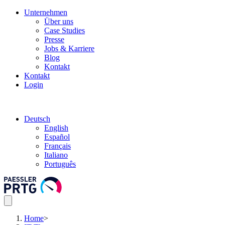
Unternehmen
Über uns
Case Studies
Presse
Jobs & Karriere
Blog
Kontakt
Kontakt
Login
Deutsch
English
Español
Français
Italiano
Português
Home
>