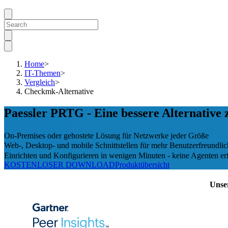
Home
>
IT-Themen
>
Vergleich
>
Checkmk-Alternative
Paessler PRTG - Eine bessere Alternative
On-Premises oder gehostete Lösung für Netzwerke jeder Größe
Web-, Desktop- und mobile Schnittstellen für mehr Benutzerfreundlic
Einrichten und Konfigurieren in wenigen Minuten - keine Agenten erf
KOSTENLOSER DOWNLOAD
Produktübersicht
Unse