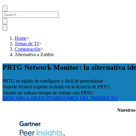
Home
>
Temas de TI
>
Comparación
>
Alternativa a Zabbix
PRTG Network Monitor: la alternativa ide
PRTG es rápido de configurar y fácil de personalizar
Soporte técnico experto incluido en la licencia de PRTG
Ahorre un valioso tiempo de trabajo con PRTG
DESCARGA GRATUITA
RESUMEN DEL PRODUCTO
Nuestros 