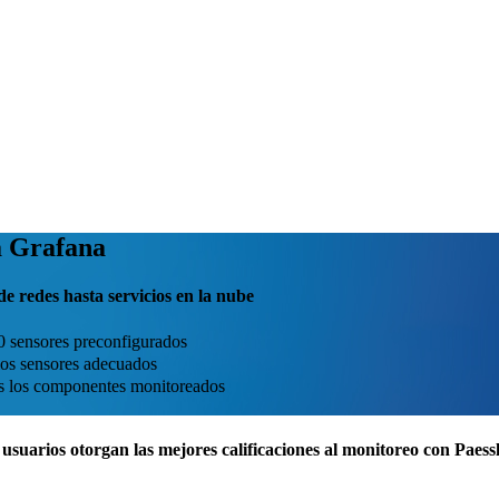
a Grafana
e redes hasta servicios en la nube
0 sensores preconfigurados
 los sensores adecuados
dos los componentes monitoreados
usuarios otorgan las mejores calificaciones al monitoreo con Pae