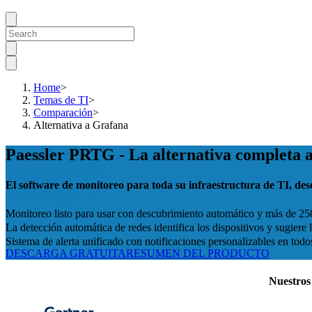
Home
>
Temas de TI
>
Comparación
>
Alternativa a Grafana
Paessler PRTG - La alternativa completa 
El software de monitoreo para toda su infraestructura de TI, desd
Monitoreo listo para usar con descubrimiento automático y más de 25
La detección automática de redes identifica los dispositivos y sugiere
Sistema de alerta unificado con notificaciones personalizables en to
DESCARGA GRATUITA
RESUMEN DEL PRODUCTO
Nuestros 