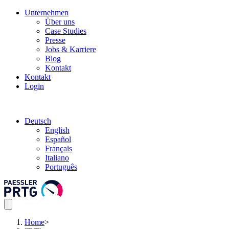
Unternehmen
Über uns
Case Studies
Presse
Jobs & Karriere
Blog
Kontakt
Kontakt
Login
Deutsch
English
Español
Français
Italiano
Português
Home
>