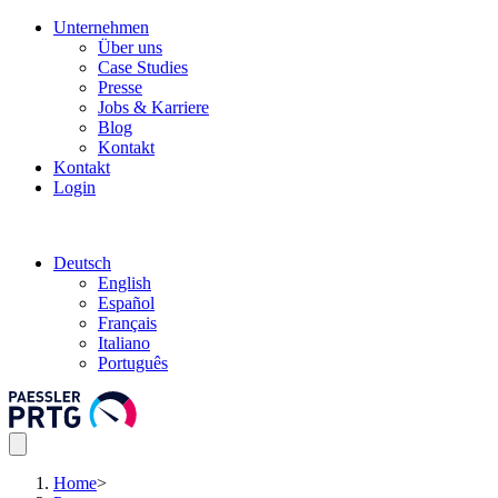
Unternehmen
Über uns
Case Studies
Presse
Jobs & Karriere
Blog
Kontakt
Kontakt
Login
Deutsch
English
Español
Français
Italiano
Português
Home
>