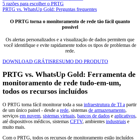
5 razões para escolher o PRTG
PRTG vs. WhatsUp Gold: Perguntas frequentes
O PRTG torna o monitoramento de rede tão fácil quanto
possível
Os alertas personalizados e a visualização de dados permitem que
você identifique e evite rapidamente todos os tipos de problemas de
rede.
DOWNLOAD GRÁTIS
RESUMO DO PRODUTO
PRTG vs. WhatsUp Gold: Ferramenta de
monitoramento de rede tudo-em-um,
todos os recursos incluídos
O PRTG torna fácil monitorar toda a sua
infraestrutura de TI a
partir
de um único painel - desde a
rede
, sistemas
de armazenamento
,
serviços
em nuvem
,
sistemas virtuais
,
bancos de dados
e
aplicativos
,
até dispositivos médicos, sistemas
CFTV
, ambientes
industriais
e
muito mais.
Com o PRTG, todos os recursos de monitoramento estão incluídos