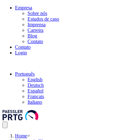
Empresa
Sobre nós
Estudos de caso
Imprensa
Carreira
Blog
Contato
Contato
Login
Português
English
Deutsch
Español
Français
Italiano
Home
>