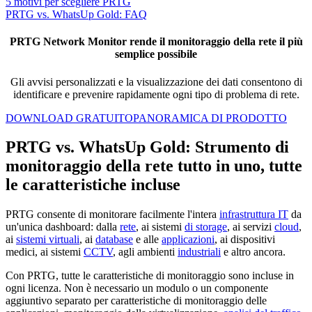
5 motivi per scegliere PRTG
PRTG vs. WhatsUp Gold: FAQ
PRTG Network Monitor rende il monitoraggio della rete il più
semplice possibile
Gli avvisi personalizzati e la visualizzazione dei dati consentono di
identificare e prevenire rapidamente ogni tipo di problema di rete.
DOWNLOAD GRATUITO
PANORAMICA DI PRODOTTO
PRTG vs. WhatsUp Gold: Strumento di
monitoraggio della rete tutto in uno, tutte
le caratteristiche incluse
PRTG consente di monitorare facilmente l'intera
infrastruttura IT
da
un'unica dashboard: dalla
rete
, ai sistemi
di storage
, ai servizi
cloud
,
ai
sistemi virtuali
, ai
database
e alle
applicazioni
, ai dispositivi
medici, ai sistemi
CCTV
, agli ambienti
industriali
e altro ancora.
Con PRTG, tutte le caratteristiche di monitoraggio sono incluse in
ogni licenza. Non è necessario un modulo o un componente
aggiuntivo separato per caratteristiche di monitoraggio delle