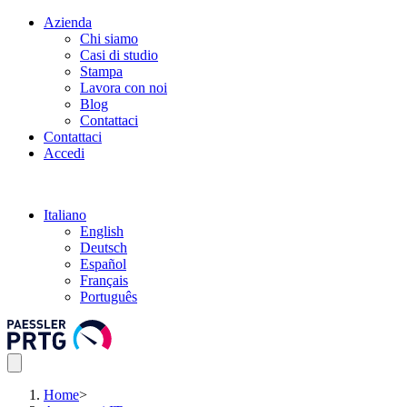
Azienda
Chi siamo
Casi di studio
Stampa
Lavora con noi
Blog
Contattaci
Contattaci
Accedi
Italiano
English
Deutsch
Español
Français
Português
Home
>