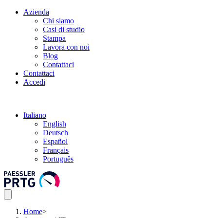
Azienda
Chi siamo
Casi di studio
Stampa
Lavora con noi
Blog
Contattaci
Contattaci
Accedi
Italiano
English
Deutsch
Español
Français
Português
Home
>