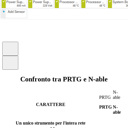
Confronto tra PRTG e N-able
N-
PRTG
able
CARATTERE
PRTG
N-
able
Un unico strumento per l'intera rete