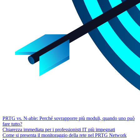
PRTG vs. N-able: Perché sovrapporre più moduli, quando uno può
fare tutto?
Chiarezza immediata per i professionisti IT più impegnati
Come si presenta il monitoraggio della rete nel PRTG Network