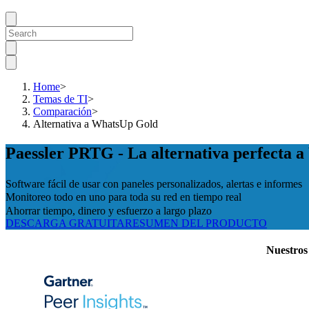
Home
>
Temas de TI
>
Comparación
>
Alternativa a WhatsUp Gold
Paessler PRTG - La alternativa perfecta 
Software fácil de usar con paneles personalizados, alertas e informes
Monitoreo todo en uno para toda su red en tiempo real
Ahorrar tiempo, dinero y esfuerzo a largo plazo
DESCARGA GRATUITA
RESUMEN DEL PRODUCTO
Nuestros 