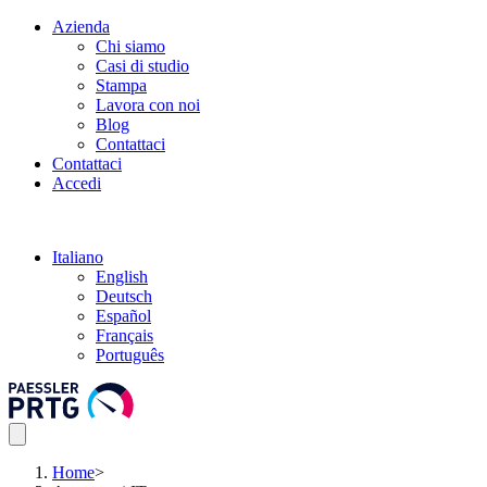
Azienda
Chi siamo
Casi di studio
Stampa
Lavora con noi
Blog
Contattaci
Contattaci
Accedi
Italiano
English
Deutsch
Español
Français
Português
Home
>