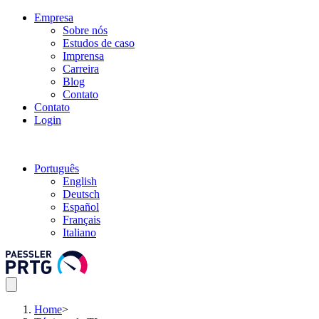
Empresa
Sobre nós
Estudos de caso
Imprensa
Carreira
Blog
Contato
Contato
Login
Português
English
Deutsch
Español
Français
Italiano
Home
>