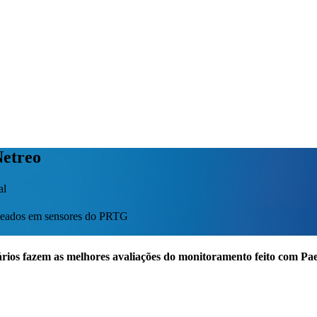
Netreo
al
baseados em sensores do PRTG
rios fazem as melhores avaliações do monitoramento feito com P