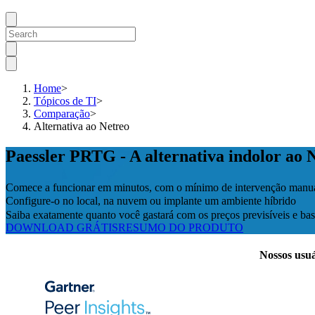
Home
>
Tópicos de TI
>
Comparação
>
Alternativa ao Netreo
Paessler PRTG - A alternativa indolor ao 
Comece a funcionar em minutos, com o mínimo de intervenção manu
Configure-o no local, na nuvem ou implante um ambiente híbrido
Saiba exatamente quanto você gastará com os preços previsíveis e 
DOWNLOAD GRÁTIS
RESUMO DO PRODUTO
Nossos usuá