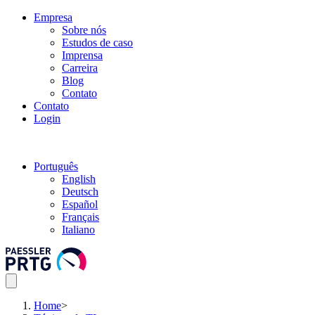
Empresa
Sobre nós
Estudos de caso
Imprensa
Carreira
Blog
Contato
Contato
Login
Português
English
Deutsch
Español
Français
Italiano
Home
>