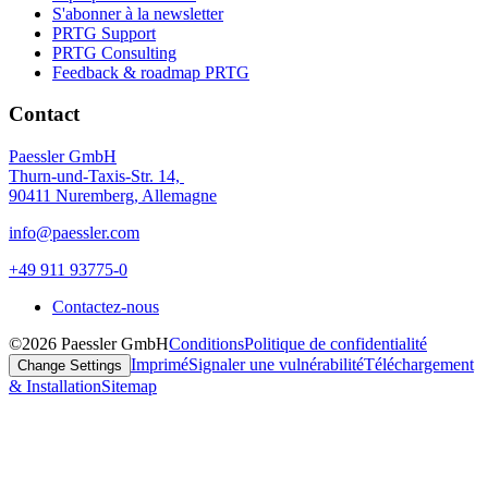
S'abonner à la newsletter
PRTG Support
PRTG Consulting
Feedback & roadmap PRTG
Contact
Paessler GmbH
Thurn-und-Taxis-Str. 14,
90411 Nuremberg, Allemagne
info@paessler.com
+49 911 93775-0
Contactez-nous
©2026 Paessler GmbH
Conditions
Politique de confidentialité
Imprimé
Signaler une vulnérabilité
Téléchargement
Change Settings
& Installation
Sitemap