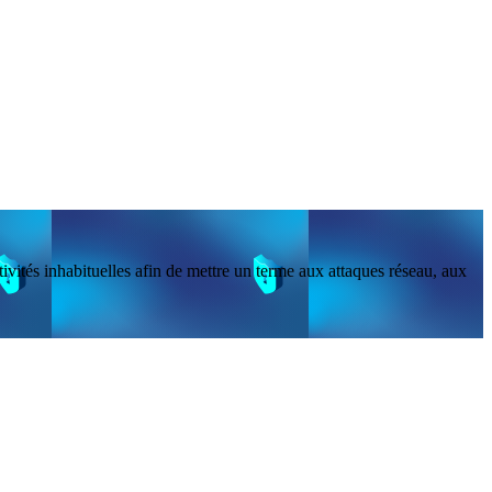
vités inhabituelles afin de mettre un terme aux attaques réseau, aux