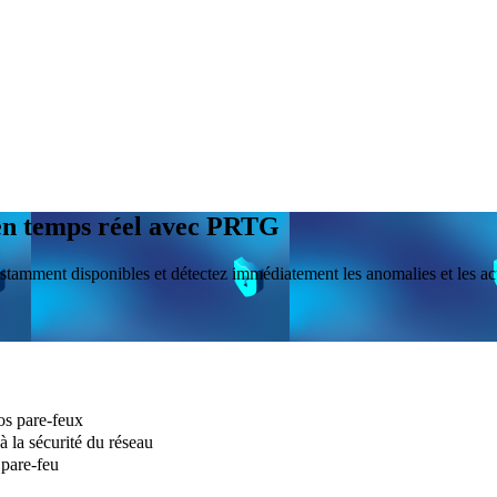
 en temps réel avec PRTG
tamment disponibles et détectez immédiatement les anomalies et les acti
vos pare-feux
à la sécurité du réseau
 pare-feu