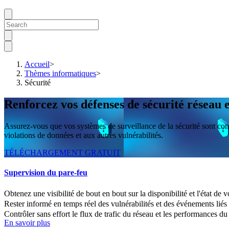
Accueil
>
Thèmes informatiques
>
Sécurité
Renforcez vos défenses de sécurité réseau
Assurez-vous que vos systèmes de surveillance de la sécurité sont cons
violations de données et aux autres vulnérabilités.
TÉLÉCHARGEMENT GRATUIT
Supervision du pare-feu
Obtenez une visibilité de bout en bout sur la disponibilité et l'état de 
Rester informé en temps réel des vulnérabilités et des événements liés 
Contrôler sans effort le flux de trafic du réseau et les performances du
En savoir plus