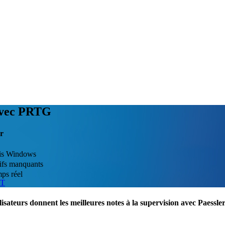
 avec PRTG
ur
pris Windows
tifs manquants
ps réel
IT
lisateurs donnent les meilleures notes à la supervision avec Paess