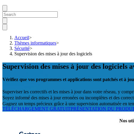
Accueil
>
Thèmes informatiques
>
Sécurité
>
Supervision des mises à jour des logiciels
Supervision des mises à jour des logiciels
Vérifiez que vos programmes et applications sont patchés et à jo
Superviser les correctifs et les mises à jour dans votre réseau, y com
Soyez informé des mises à jour erronées ou incomplètes et des correc
Gagnez un temps précieux grâce à une supervision automatisée en tem
TÉLÉCHARGEMENT GRATUIT
PRÉSENTATION DU PRODU
Nos uti